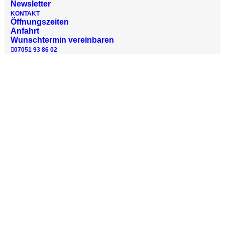
Newsletter
KONTAKT
Öffnungszeiten
Anfahrt
Wunschtermin vereinbaren
07051 93 86 02
Vielleicht kennen Sie das auch: obwohl die
Hörsysteme für Sprache und leise Dinge angenehm
eingestellt sind, erscheinen einige Geräusche
einfach lästig und unnatürlich laut. So klingt
Papierrascheln manchmal hart wie Pergament, die
WC-Spülung rauscht wie ein Wasserfall und lautes
Geschirrklappern ist zuweilen einfach zum
Davonlaufen. Verstärkt wird dieser Effekt oft durch
eine zum Teil deutlich Verringerte Toleranz mancher
Menschen gegenüber lauten Geräuschen. So kann
es in manchen Hörsituationen schnell mal zu viel
werden.