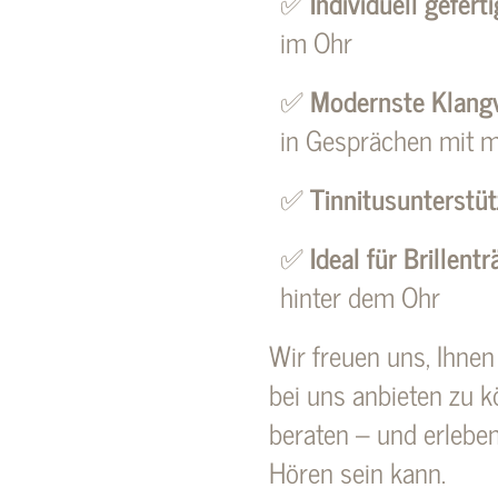
✅
Individuell geferti
im Ohr
✅
Modernste Klangv
in Gesprächen mit 
✅
Tinnitusunterstüt
✅
Ideal für Brillent
hinter dem Ohr
Wir freuen uns, Ihnen
bei uns anbieten zu k
beraten – und erlebe
Hören sein kann.