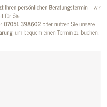
tzt Ihren persönlichen Beratungstermin
– wir
 für Sie.
er
07051 398602
oder nutzen Sie unsere
barung
, um bequem einen Termin zu buchen.
s
, werden wir uns nach Erhalt Ihrer
en!