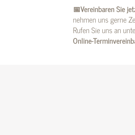
📅Vereinbaren Sie je
nehmen uns gerne Zeit
Rufen Sie uns an unt
Online-Terminverein
Kontaktieren Sie un
t! Sollten Sie uns einmal nicht direkt erreichen
chricht umgehend mit Ihnen in Verbindung setz