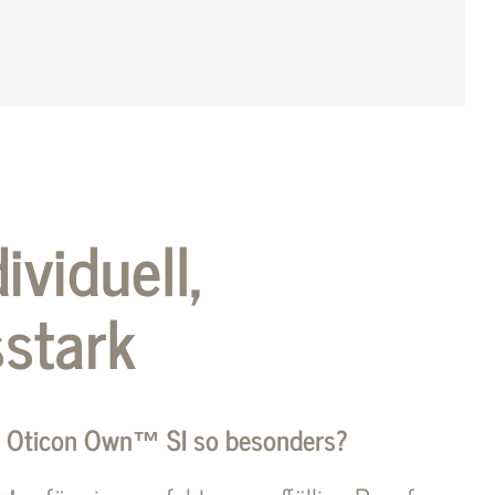
ividuell,
sstark
n Oticon Own™ SI so besonders?