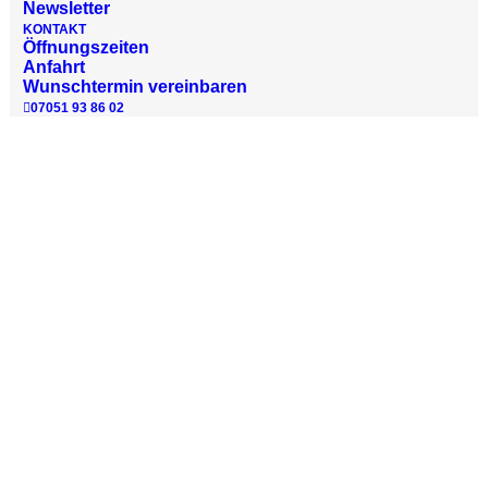
Newsletter
KONTAKT
Öffnungszeiten
Anfahrt
Wunschtermin vereinbaren
Am Montag den 15.01.2021 um 20:15 Uhr wurde im
07051 93 86 02
SWR die Sendung „Ganz Ohr-besser hören, aktiver
leben“ ausgestrahlt.
Das waren die Themen: Moderne Hörsysteme und
die rechtzeitige Erkennung einer Hörminderung,
Tinnitus, Gehörschutz, Schwindel, Cochlea
Implantate (CIs) sowie die Zusammenhänge
zwischen Hörminderung und Demenz waren die
Themen in dieser sehr informativen und
hervorragend recherchierten Sendung.
Bestimmt auch für Freunde und Bekannte
interessant, die sich erst noch mit diesem Thema
befassen möchten!
Kompletter Beitrag:
Ganz Ohr-besser hören, aktiver